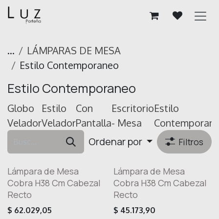
Ir al contenido
...
LÁMPARAS DE MESA
Estilo Contemporaneo
Estilo Contemporaneo
Globo
Estilo
Con
Escritorio
Estilo
Velador
Velador
Pantalla
- Mesa
Contemporan
Ordenar por
Filtros
Lámpara de Mesa
Lámpara de Mesa
Cobra H38 Cm Cabezal
Cobra H38 Cm Cabezal
Recto
Recto
$
62.029,05
$
45.173,90