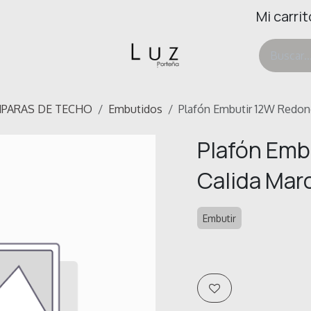
Mi carrit
ertas
Deco & Hogar
Ayuda
PARAS DE TECHO
Embutidos
Plafón Embutir 12W Redon
Plafón Emb
Calida Mar
Embutir