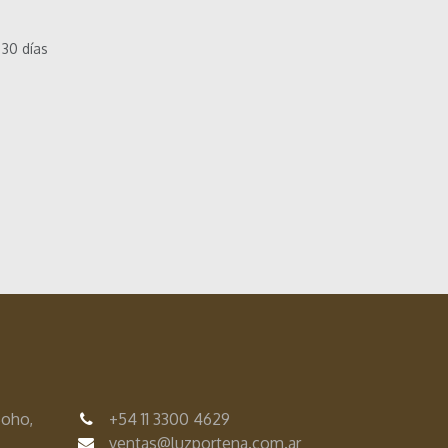
 30 días
Soho,
+54
11 3300 4629
ventas@luzportena.com.ar