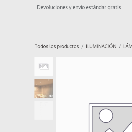
Ir al contenido
Devoluciones y envío estándar gratis
Inicio
Tienda
Iluminación
OF
Todos los productos
ILUMINACIÓN
LÁM