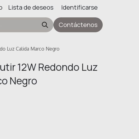
o
Lista de deseos
Identificarse
Contáctenos
do Luz Calida Marco Negro
utir 12W Redondo Luz
co Negro