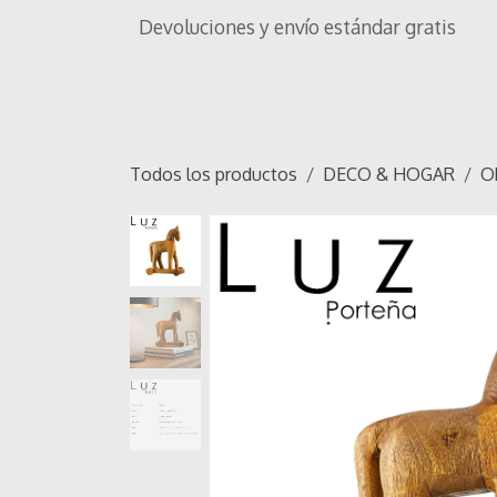
Ir al contenido
Devoluciones y envío estándar gratis
Inicio
Tienda
Iluminación
OF
Todos los productos
DECO & HOGAR
O