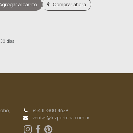
Agregar al carrito
Comprar ahora
 30 días
Soho,
+54
11 3300 4629
ventas@luzportena.com.ar