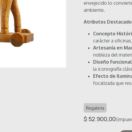
envejecido lo conviert
ambiente.
Atributos Destacado
Concepto Históri
carácter a oficinas
Artesanía en Ma
nobleza del materi
Diseño Funcional
la iconografía clás
Efecto de Ilumin
focalizada que res
Regaleria
$
52.900,00
(impues