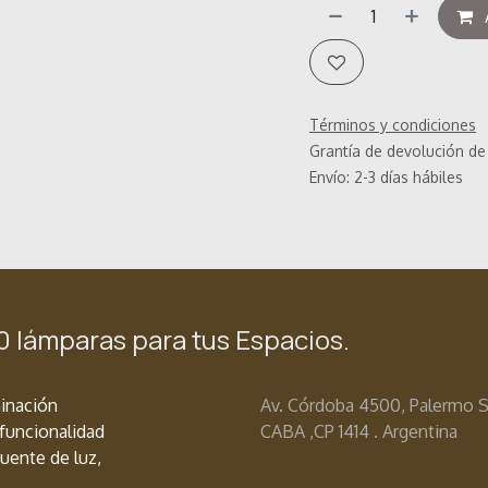
Términos y condiciones
Grantía de devolución de
Envío: 2-3 días hábiles
0 lámparas para tus Espacios.
minación
Av. Córdoba 4500, Palermo 
funcionalidad
CABA ,
CP 1414 . Argentina
uente de luz,