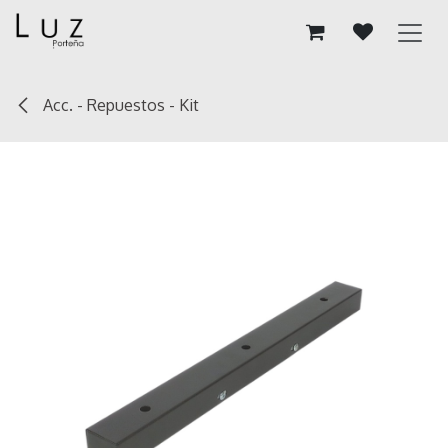
Ir al contenido
Acc. - Repuestos - Kit