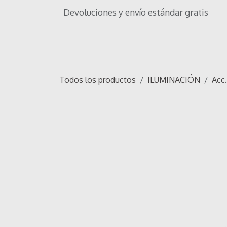
Ir al contenido
Devoluciones y envío estándar gratis
Inicio
Tienda
Iluminación
OF
Todos los productos
ILUMINACIÓN
Acc.