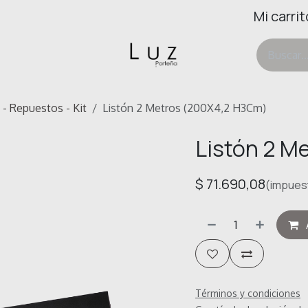
Mi carrit
ertas
Deco & Hogar
Ayuda
 - Repuestos - Kit
Listón 2 Metros (200X4,2 H3Cm)
Listón 2 M
$
71.690,08
(impuest
Términos y condiciones