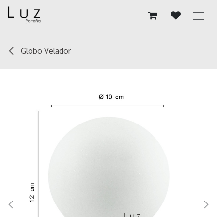
Ir al contenido
Globo Velador