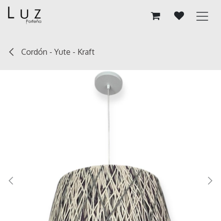
Ir al contenido
Cordón - Yute - Kraft