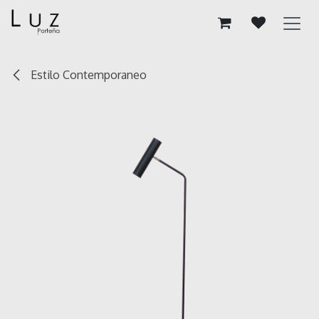
Ir al contenido
Estilo Contemporaneo