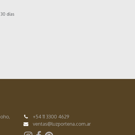
 30 días
Soho,
+54
11 3300 4629
ventas@luzportena.com.ar