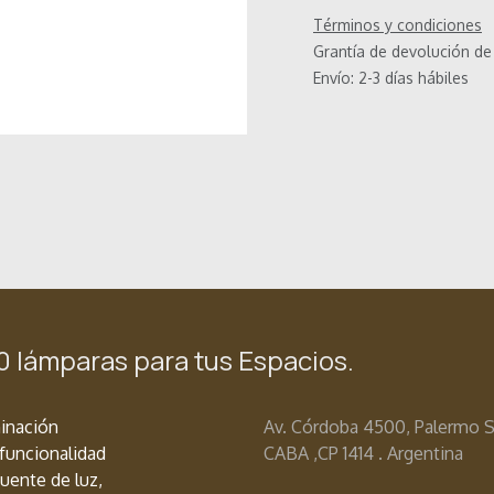
Términos y condiciones
Grantía de devolución de
Envío: 2-3 días hábiles
0 lámparas para tus Espacios.
minación
Av. Córdoba 4500, Palermo 
funcionalidad
CABA ,
CP 1414 . Argentina
uente de luz,