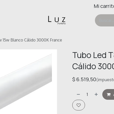
Mi carrit
ertas
Deco & Hogar
Ayuda
 15w Blanco Cálido 3000K France
Tubo Led T
Cálido 300
$
6.519,50
(impuesto