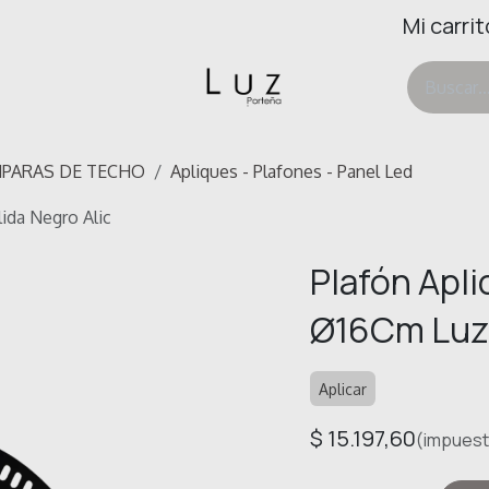
Mi carrit
ertas
Deco & Hogar
Ayuda
PARAS DE TECHO
Apliques - Plafones - Panel Led
ida Negro Alic
Plafón Apl
Ø16Cm Luz 
Aplicar
$
15.197,60
(impuesto